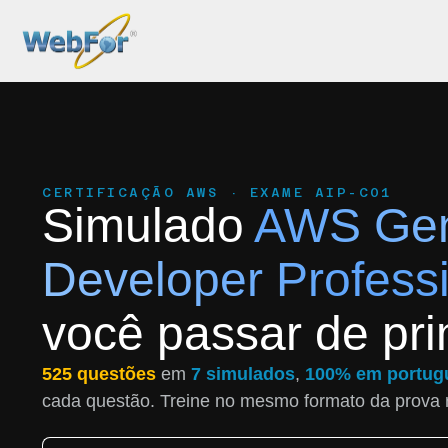
CERTIFICAÇÃO AWS · EXAME AIP-C01
Simulado
AWS Gene
Developer Profess
você passar de pri
525 questões
em
7 simulados
,
100% em portug
cada questão. Treine no mesmo formato da prova 