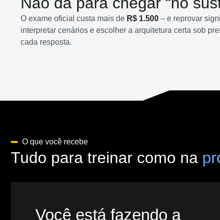
Não dá para chegar “no sus
O exame oficial custa mais de
R$ 1.500
– e reprovar sign
interpretar cenários e escolher a arquitetura certa sob p
cada resposta.
O que você recebe
Tudo para treinar como na
pr
Você está fazendo a