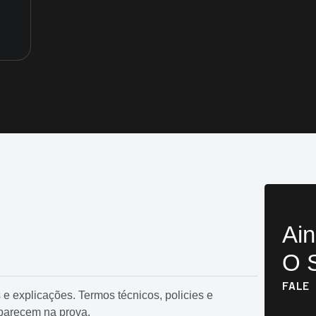
Ain
O S
FALE
 e explicações. Termos técnicos, policies e
parecem na prova.