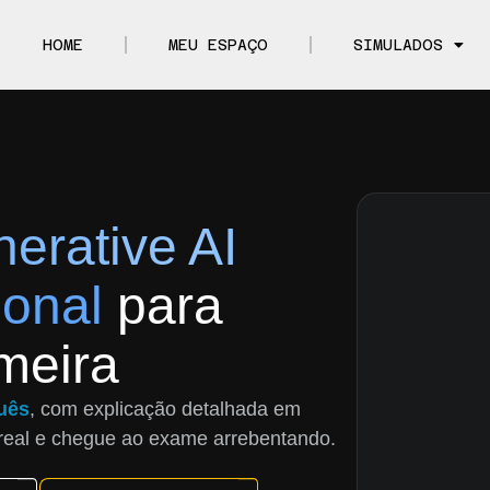
HOME
MEU ESPAÇO
SIMULADOS
rative AI
ional
para
meira
uês
, com explicação detalhada em
real e chegue ao exame arrebentando.