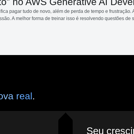
to” no AWS Generative AI Devel
ifica pagar tudo de novo, além de perda de tempo e frustração.
ressão. A melhor forma de treinar isso é resolvendo questões de
ova real
.
Seu cresc