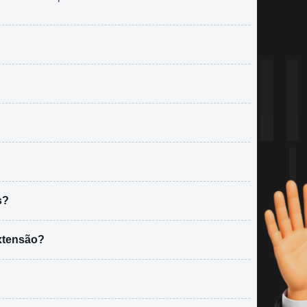
s?
xtensão?