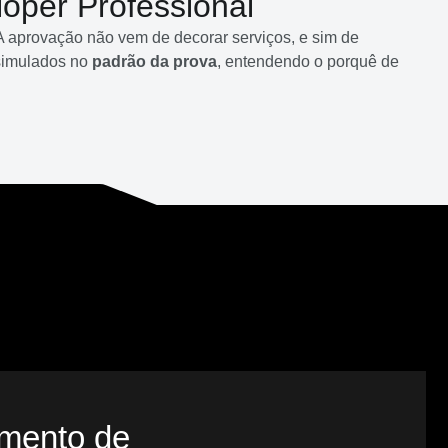
oper Professional
 A aprovação não vem de decorar serviços, e sim de
 simulados no
padrão da prova
, entendendo o porquê de
imento de