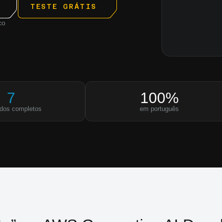
TESTE GRÁTIS
co
7
100%
dos completos
em português