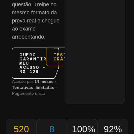
questão. Treine no
mesmo formato da
prova real e chegue
ao exame
arrebentando.
QUERO
TESTE
GARANTIR
GRÁTIS
MEU
ACESSO -
R$ 129
Acesso por
14 meses
·
Tentativas ilimitadas
·
Pagamento único
520
8
100%
92%