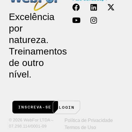
Excelência
por
natureza.
Treinamentos
de outro
nível.
INSCREVA-SE
LOGIN
© 2026 WebFor LTDA –
Política de Privacidade
07.298.114/0001-09
Termos de Uso