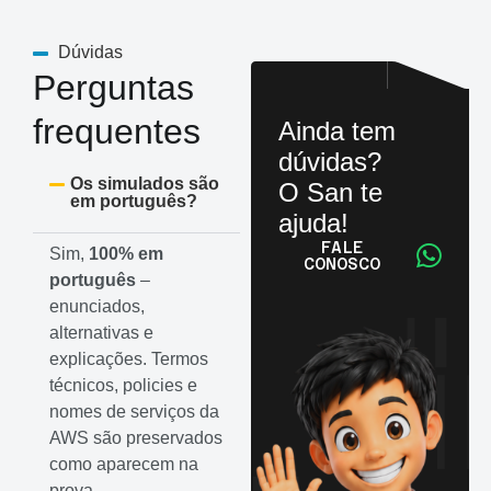
Dúvidas
Perguntas
frequentes
Ainda tem
dúvidas?
Os simulados são
O San te
em português?
ajuda!
FALE
Sim,
100% em
CONOSCO
português
–
enunciados,
alternativas e
explicações. Termos
técnicos, policies e
nomes de serviços da
AWS são preservados
como aparecem na
prova.