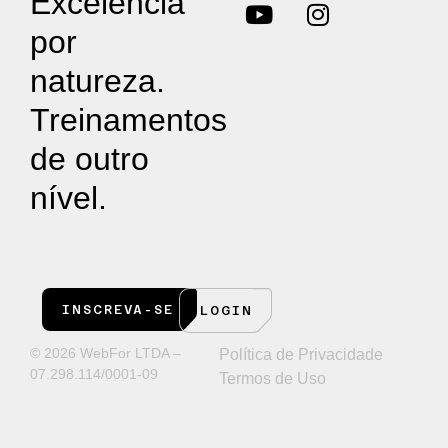
Excelência
por
natureza.
Treinamentos
de outro
nível.
INSCREVA-SE
LOGIN
© 2026 WebFor LTDA –
Política de Privacidade
07.298.114/0001-09
Termos de Uso