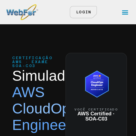
LOGIN
CERTIFICAÇÃO
AWS · EXAME
SOA-C03
Simulado
AWS
CloudOps
VOCÊ CERTIFICADO
AWS Certified ·
SOA-C03
Engineer