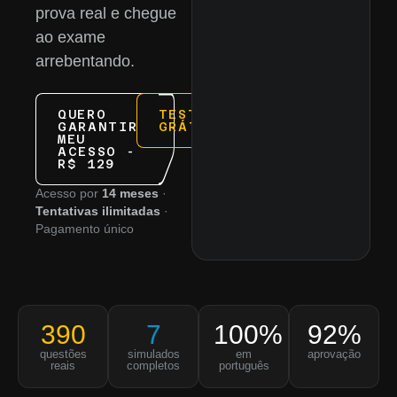
prova real e chegue
ao exame
arrebentando.
QUERO
TESTE
GARANTIR
GRÁTIS
MEU
ACESSO -
R$ 129
Acesso por
14 meses
·
Tentativas ilimitadas
·
Pagamento único
390
7
100%
92%
questões
simulados
em
aprovação
reais
completos
português