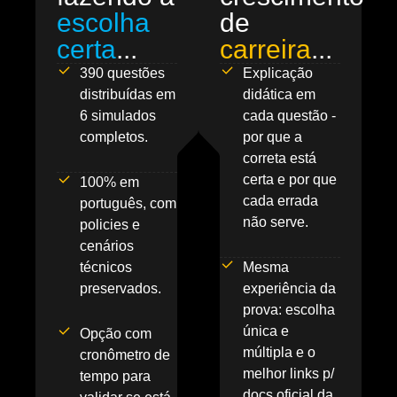
escolha
de
certa
...
carreira
...
390 questões
Explicação
distribuídas em
didática em
6 simulados
cada questão -
completos.
por que a
correta está
certa e por que
100% em
cada errada
português, com
não serve.
policies e
cenários
técnicos
Mesma
preservados.
experiência da
prova: escolha
única e
Opção com
múltipla e o
cronômetro de
melhor links p/
tempo para
docs oficial da