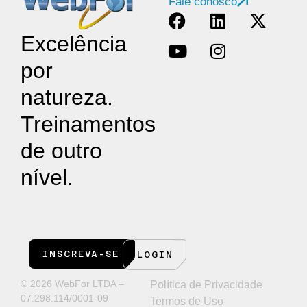
Fale conosco
Excelência
por
natureza.
Treinamentos
de outro
nível.
INSCREVA-SE
LOGIN
© 2026 WebFor LTDA –
Política de Privacidade
07.298.114/0001-09
Termos de Uso